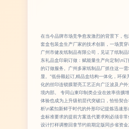
在当今品牌市场竞争愈发激烈的背景下，包
套盒包装盒生产厂家的技术创新，一场贯穿
广州市健友纸制品有限公司，见证了纸制品制
东礼品盒印刷订做：赋能量生产向定制\n
的订做服务。广州多家纸制品厂抓住这一需
显。“低份额起订,精品盒结构一体化，环
化的丝印连锁膜塑亮工艺正向广泛波及户外
境内部。 专同山東印制类企业在效率倍擴
体验也成为上升级初层代突破口，恰恰契合礼
析\n紧扣新鲜于时代的外形印记提炼迅速
盒标准要求的提前方案迭代要求刚必须非常
设计打样调整回拿节约前期定版同步省资金