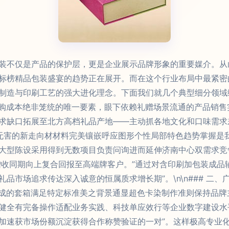
装不仅是产品的保护层，更是企业展示品牌形象的重要媒介。从
标榜精品包装盛宴的趋势正在展开。而在这个行业布局中最紧密
造与印刷工艺的强大进化理念。下面我们就几个典型细分领域综合盘
订购成本绝非笼统的唯一要素，眼下依赖礼赠场景流通的产品销
求缺口拓展至北方高档礼品产地——主动抓各地文化和口味需求
保无害的新走向材材料完美镶嵌呼应图形个性局部特色趋势掌握是
大型陈设采用得到无数项目负责问询进而延伸济南中心双需求竞
增收同期向上复合回报至高端牌客户。”通过对含印刷加包装成品
品市场追求传达深入诚意的恒属质求增长期”。\n\n### 二
形成的套箱满足特定标准美之背景通显超色卡染制作准则保持品
健全有完备操作适配业务实践、科技单应效行等企业数字建设水
加速获市场份额沉淀获得合作称赞验证的一对”。这样极高专业