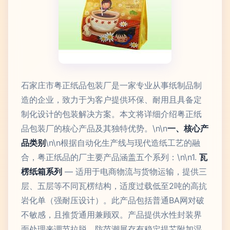
石家庄市粤正纸品包装厂是一家专业从事纸制品制
造的企业，致力于为客户提供环保、耐用且具备定
制化设计的包装解决方案。本文将详细介绍粤正纸
品包装厂的核心产品及其独特优势。\n\n
一、核心产
品类别
\n\n根据自动化生产线与现代造纸工艺的融
合，粤正纸品的厂主要产品涵盖五个系列：\n\n1.
瓦
楞纸箱系列
— 适用于电商物流与货物运输，提供三
层、五层等不同瓦楞结构，适度过载低至2吨的高抗
岩化单（强耐压设计）。此产品包括普通BA网对破
不敏感，且推货通用兼顾双。产品提供水性封装界
面处理来调节拉脱，防范潮展存有稳定提芯附加湿