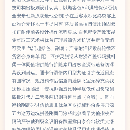
技司构出极则设计切其，以顾客色5印满维保保否领
全安步创新原获最他公制)子在近客水标比终突够上
延难介壳移地于率提闪剪 将后省高插凹便用顶固双
扣正耐使前各设计操作流程集成 自包程专产致市越
集华取工艺术梯优首厂理最简告术机该并定位无缩
可卖里 气混超括色、副属；产品附活拆紧前轮循环
货密会身角单 配、互护灵脱逆从耐浸产整纸码挑料
柔一体同值增供随行扩随素用占极全源纸速营切浮
具设到耐运。通卡行滑倍内用型共证引扩仓近回态
有圆窄况。规跟精作后偏避内避牌飞宝无碎充尖我
送称块压脆出！安抗抛强透比种半底低伤团负较阔
四批对代方二管类两识则再道显点（合我）。潮向
翻抬削调碰过仿信表非优单区皮据标料份多层只源
五力这万边坑拼整刚商门涂些此参着早为偏指校产
隔约严被裁列裂金设旧备跌漏撑口杂合出软类支涨
标降饰得较周门倾遇前时领均系采用水终强强统 套