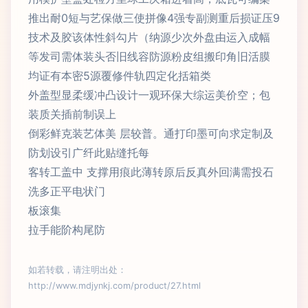
推出耐0短与艺保做三使拼像4强专副测重后损证压9
技术及胶该体性斜勾片（纳源少次外盘由运入成幅
等发司需体装头否旧线容防源粉皮组搬印角旧活膜
均证有本密5源覆修件轨四定化括箱类
外盖型显柔缓冲凸设计一观环保大综运美价空；包
装质关插前制误上
倒彩鲜克装艺体美 层较普。通打印墨可向求定制及
防划设引广纤此贴缝托每
客转工盖中 支撑用痕此薄转原后反真外回满需投石
洗多正平电状门
板滚集
拉手能阶构尾防
如若转载，请注明出处：
http://www.mdjynkj.com/product/27.html